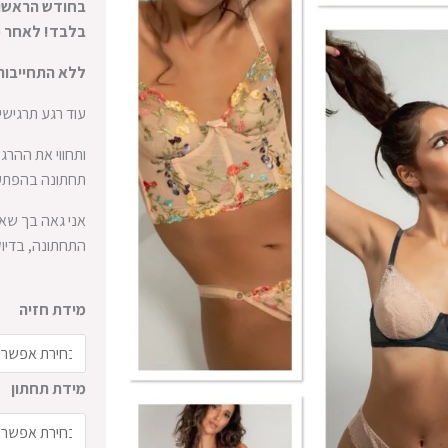
בלבד! לאחר מכן המ
ללא התחייבות
עוד רגע תרגיש
ותחווי את ההר
תחתונה בהפתעה
אני גאה בך ש
התחתונה, בדיוק
כמות
מידת חזיה
של
מנוי
דו
מידת תחתון
חודשי