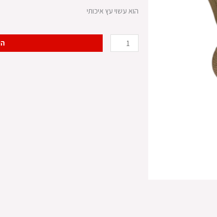
הוא עשוי עץ איכותי
כמות
הו
של
מניפה
ממותגת