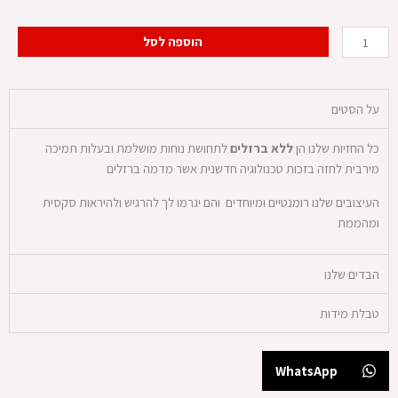
כמות
הוספה לסל
של
סט
במתנה
על הסטים
כל החזיות שלנו הן
ללא ברזלים
לתחושת נוחות מושלמת ובעלות תמיכה
מירבית לחזה בזכות טכנולוגיה חדשנית אשר מדמה ברזלים
העיצובים שלנו רומנטיים ומיוחדים והם יגרמו לך להרגיש ולהיראות סקסית
ומהממת
הבדים שלנו
טבלת מידות
WhatsApp