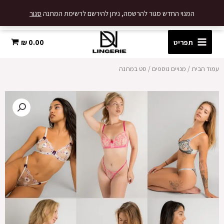
ילוג
כמות
המנוי החדש סגור להרשמה, ניתן להירשם לרשימת המתנה
סגור
הוספה לסל
תוכן
של
סט
במתנה
תפריט
0.00
₪
עמוד הבית
/
מנויים נוספים
/ סט במתנה