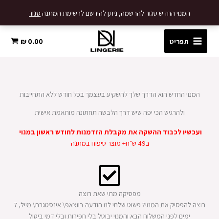
ילוג
המנוי החדש סגור להרשמה, ניתן להירשם לרשימת המתנה
סגור
תוכן
תפריט
0.00
₪
המנוי החדש הוא הדרך שלך להשקיע בעצמך בכל חודש ללא התחייבות
ולהרגיש הכי יפה שיש דרך הלבשה תחתונה מותאמת אישית
ועכשיו לכבוד ההשקה את מקבלת
הזדמנות לחודש ראשון במנוי
ב49 ש"ח+ מוצר טיפוח במתנה
מפסיקה מתי שאת רוצה
רוצה להפסיק את המנוי? פשוט שלחי לנו הודעה בווצאפ\ אינסטגרם\ מייל, 7
ימים לפני המשלוח הבא והמנוי יבוטל בלי חפירות ובלי דמי ביטול