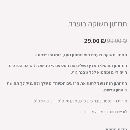
תחתון תשוקה בוערת
המחיר
המחיר
29.00
₪
99.00
₪
המקורי
הנוכחי
היה:
הוא:
תחתון תשוקה בוערת הוא תחתון נועז, רומנטי ופרחוני.
29.00 ₪.
99.00 ₪.
התחתון החוטיני העדין משלים את הסט עם עיצוב שמדגיש את הפרטים
הייחודיים ומחמיא לכל מבנה גוף.
התחתון הזה נועד לחגוג את הרגעים המיוחדים שלך ולהעניק לך תחושת
ביטחון ונשיות.
מידות הדוגמנית: גובה 175 ס"מ, מותן 70 ס"מ, ירכיים 94 ס"מ.
לובשת תחתון במידה מדיום
כמות
מידת תחתון